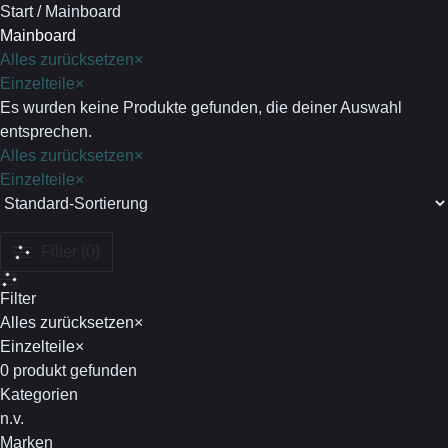
Start
/
Mainboard
Mainboard
Alles zurücksetzen
×
Einzelteile
×
Es wurden keine Produkte gefunden, die deiner Auswahl
entsprechen.
Alles zurücksetzen
×
Einzelteile
×
Filter (0)
Filter
Alles zurücksetzen
×
Einzelteile
×
0
produkt gefunden
Kategorien
n.v.
Marken