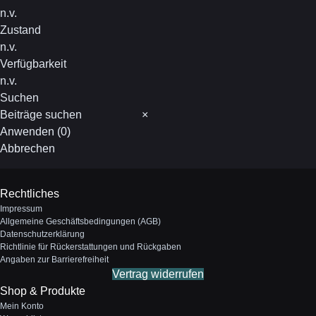
n.v.
Zustand
n.v.
Verfügbarkeit
n.v.
Suchen
Suchen
×
Anwenden
(
0
)
Abbrechen
Rechtliches
Impressum
Allgemeine Geschäftsbedingungen (AGB)
Datenschutzerklärung
Richtlinie für Rückerstattungen und Rückgaben
Angaben zur Barrierefreiheit
Vertrag widerrufen
Shop & Produkte
Mein Konto