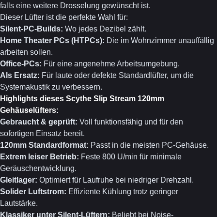
falls eine weitere Drosselung gewünscht ist.
Dieser Lüfter ist die perfekte Wahl für:
Silent-PC-Builds:
Wo jedes Dezibel zählt.
Home Theater PCs (HTPCs):
Die im Wohnzimmer unauffällig
arbeiten sollen.
Office-PCs:
Für eine angenehme Arbeitsumgebung.
Als Ersatz:
Für laute oder defekte Standardlüfter, um die
Systemakustik zu verbessern.
Highlights dieses Scythe Slip Stream 120mm
Gehäuselüfters:
Gebraucht & geprüft:
Voll funktionsfähig und für den
sofortigen Einsatz bereit.
120mm Standardformat:
Passt in die meisten PC-Gehäuse.
Extrem leiser Betrieb:
Feste 800 U/min für minimale
Geräuschentwicklung.
Gleitlager:
Optimiert für Laufruhe bei niedriger Drehzahl.
Solider Luftstrom:
Effiziente Kühlung trotz geringer
Lautstärke.
Klassiker unter Silent-Lüftern:
Beliebt bei Noise-