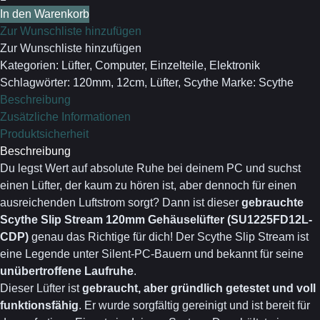
Slip
In den Warenkorb
Stream
Zur Wunschliste hinzufügen
120mm
Zur Wunschliste hinzufügen
Gehäuselüfter
Kategorien:
Lüfter
,
Computer
,
Einzelteile
,
Elektronik
Menge
Schlagwörter:
120mm
,
12cm
,
Lüfter
,
Scythe
Marke:
Scythe
Beschreibung
Zusätzliche Informationen
Produktsicherheit
Beschreibung
Du legst Wert auf absolute Ruhe bei deinem PC und suchst
einen Lüfter, der kaum zu hören ist, aber dennoch für einen
ausreichenden Luftstrom sorgt? Dann ist dieser
gebrauchte
Scythe Slip Stream 120mm Gehäuselüfter (SU1225FD12L-
CDP)
genau das Richtige für dich! Der Scythe Slip Stream ist
eine Legende unter Silent-PC-Bauern und bekannt für seine
unübertroffene Laufruhe
.
Dieser Lüfter ist
gebraucht, aber gründlich getestet und voll
funktionsfähig
. Er wurde sorgfältig gereinigt und ist bereit für