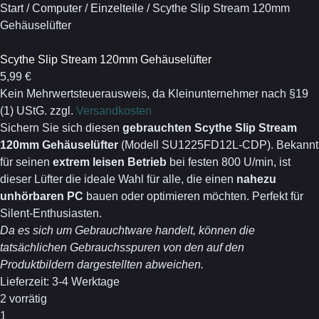
Start
/
Computer
/
Einzelteile
/
Scythe Slip Stream 120mm
Gehäuselüfter
Scythe Slip Stream 120mm Gehäuselüfter
5,99
€
Kein Mehrwertsteuerausweis, da Kleinunternehmer nach §19
(1) UStG.
zzgl.
Versandkosten
Sichern Sie sich diesen
gebrauchten Scythe Slip Stream
120mm Gehäuselüfter
(Modell SU1225FD12L-CDP). Bekannt
für seinen
extrem leisen Betrieb
bei festen 800 U/min, ist
dieser Lüfter die ideale Wahl für alle, die einen
nahezu
unhörbaren PC
bauen oder optimieren möchten. Perfekt für
Silent-Enthusiasten.
Da es sich um Gebrauchtware handelt, können die
tatsächlichen Gebrauchsspuren von den auf den
Produktbildern dargestellten abweichen.
Lieferzeit:
3-4 Werktage
2 vorrätig
Scythe