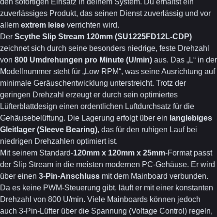
den sofortigen Einsatz in deinem System. Du erhältst ein
zuverlässiges Produkt, das seinen Dienst zuverlässig und vor
allem
extrem leise
verrichten wird.
Der
Scythe Slip Stream 120mm (SU1225FD12L-CDP)
zeichnet sich durch seine besonders niedrige, feste Drehzahl
von
800 Umdrehungen pro Minute (U/min)
aus. Das „L“ in der
Modellnummer steht für „Low RPM“, was seine Ausrichtung auf
minimale Geräuschentwicklung unterstreicht. Trotz der
geringen Drehzahl erzeugt er durch sein optimiertes
Lüfterblattdesign einen ordentlichen Luftdurchsatz für die
Gehäusebelüftung. Die Lagerung erfolgt über ein
langlebiges
Gleitlager (Sleeve Bearing)
, das für den ruhigen Lauf bei
niedrigen Drehzahlen optimiert ist.
Mit seinem Standard-
120mm x 120mm x 25mm
-Format passt
der Slip Stream in die meisten modernen PC-Gehäuse. Er wird
über einen
3-Pin-Anschluss
mit dem Mainboard verbunden.
Da es keine PWM-Steuerung gibt, läuft er mit einer konstanten
Drehzahl von 800 U/min. Viele Mainboards können jedoch
auch 3-Pin-Lüfter über die Spannung (Voltage Control) regeln,