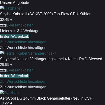
Unsere Angebote
Scythe Kabuto II (SCKBT-2000) Top-Flow CPU-Kühler
32,49
€
zzgl.
Versandkosten
Lieferzeit:
3-4 Werktage
In den Warenkorb
Zur Wunschliste hinzufügen
Zur Wunschliste hinzufügen
Stayneat! Netzteil Verlängerungskabel 4-Kit mit PVC-Sleeved
29,99
€
zzgl.
Versandkosten
In den Warenkorb
Zur Wunschliste hinzufügen
Zur Wunschliste hinzufügen
AeroCool DS 140mm Black Gehäuselüfter (Neu in OVP)
12,99
€