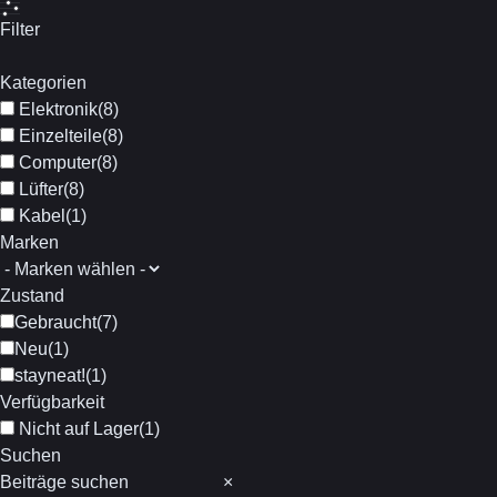
absteigend
Filter
Kategorien
Elektronik
(
8
)
Einzelteile
(
8
)
Computer
(
8
)
Lüfter
(
8
)
Kabel
(
1
)
Marken
Zustand
Gebraucht
(
7
)
Neu
(
1
)
stayneat!
(
1
)
Verfügbarkeit
Nicht auf Lager
(
1
)
Suchen
Suchen
×